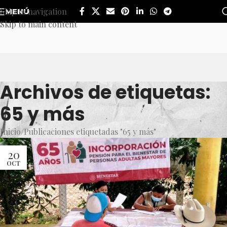
Skip to navigation
MENÚ
Skip to main content
Archivos de etiquetas:
65 y más
Inicio
Publicaciones etiquetadas "65 y más"
20
OCT