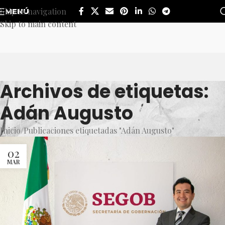
Skip to navigation
MENÚ
Skip to main content
Archivos de etiquetas:
Adán Augusto
Inicio
Publicaciones etiquetadas "Adán Augusto"
02
MAR