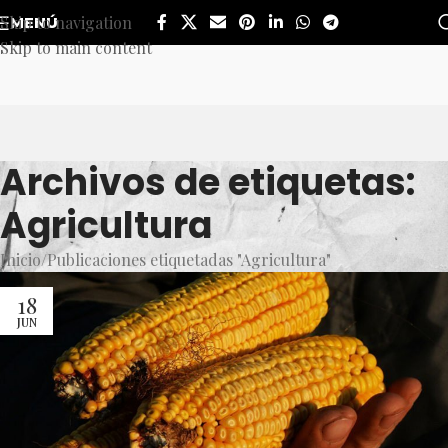
Skip to navigation
MENÚ
Skip to main content
Archivos de etiquetas:
Agricultura
Inicio
Publicaciones etiquetadas "Agricultura"
18
JUN