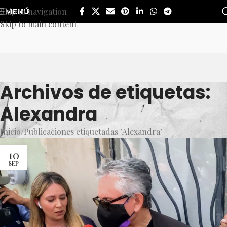
Skip to navigation
MENÚ
Skip to main content
Archivos de etiquetas:
Alexandra
Inicio
Publicaciones etiquetadas "Alexandra"
10
SEP