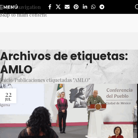
Skip to navigation
MENÚ
Skip to main content
Archivos de etiquetas:
AMLO
Inicio
Publicaciones etiquetadas "AMLO"
22
JUL