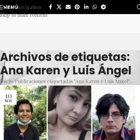
Skip to navigation
MENÚ
Skip to main content
Archivos de etiquetas:
Ana Karen y Luis Ángel
Inicio
Publicaciones etiquetadas "Ana Karen y Luis Ángel"
10
MAY