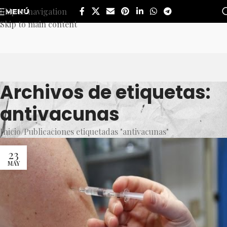
Skip to navigation
MENÚ
Skip to main content
Archivos de etiquetas:
antivacunas
Inicio
Publicaciones etiquetadas "antivacunas"
23
MAY