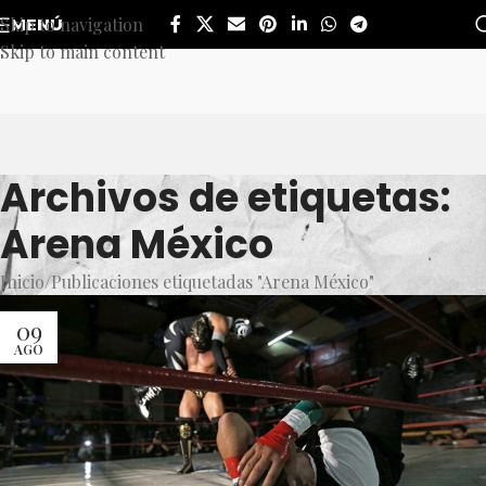
Skip to navigation
MENÚ
Skip to main content
Archivos de etiquetas:
Arena México
Inicio
Publicaciones etiquetadas "Arena México"
09
AGO