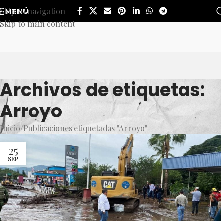
Skip to navigation
MENÚ
Skip to main content
Archivos de etiquetas:
Arroyo
Inicio
Publicaciones etiquetadas "Arroyo"
25
SEP