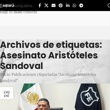
Skip to navigation
MENÚ
Skip to main content
Archivos de etiquetas:
Asesinato Aristóteles
Sandoval
Inicio
Publicaciones etiquetadas "Asesinato Aristóteles
Sandoval"
09
ENE