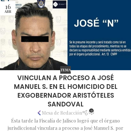
16
ABR
TEMA
VINCULAN A PROCESO A JOSÉ
MANUEL S. EN EL HOMICIDIO DEL
EXGOBERNADOR ARISTÓTELES
SANDOVAL
0
Mesa de Redacción
Ésta tarde la Fiscalía de Jalisco logró que el órgano
jurisdiccional vinculara a proceso a José Manuel S. por