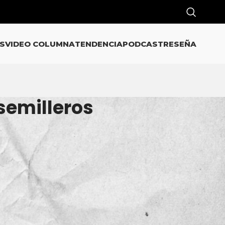
S
VIDEO COLUMNA
TENDENCIA
PODCAST
RESEÑA
semilleros