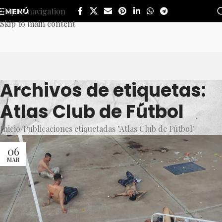
Skip to navigation
MENÚ
Skip to main content
Archivos de etiquetas:
Atlas Club de Fútbol
Inicio
Publicaciones etiquetadas "Atlas Club de Fútbol"
06
MAR