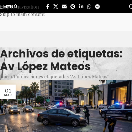
Skip to navigation
MENÚ
Skip to main content
Archivos de etiquetas:
Av López Mateos
Inicio
Publicaciones etiquetadas "Av López Mateos"
01
MAR