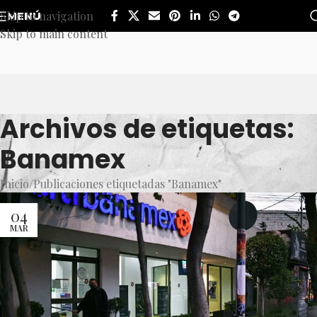
Skip to navigation
MENÚ
Skip to main content
Archivos de etiquetas:
Banamex
Inicio
Publicaciones etiquetadas "Banamex"
04
MAR