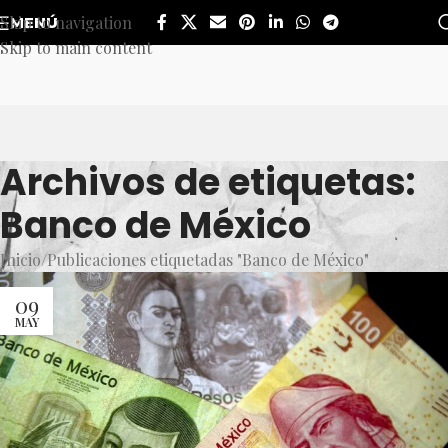
Skip to navigation
MENÚ
Skip to main content
Archivos de etiquetas:
Banco de México
Inicio
Publicaciones etiquetadas "Banco de México"
09
MAY