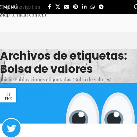
Skip to navigation
MENÚ
Skip to main content
Archivos de etiquetas:
Bolsa de valores
Inicio
Publicaciones etiquetadas "Bolsa de valores"
11
ENE