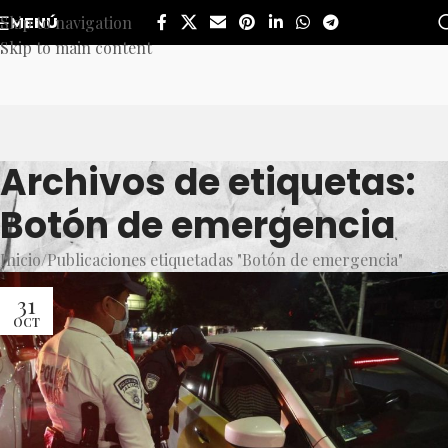
Skip to navigation
MENÚ
Skip to main content
Archivos de etiquetas:
Botón de emergencia
Inicio
Publicaciones etiquetadas "Botón de emergencia"
31
OCT