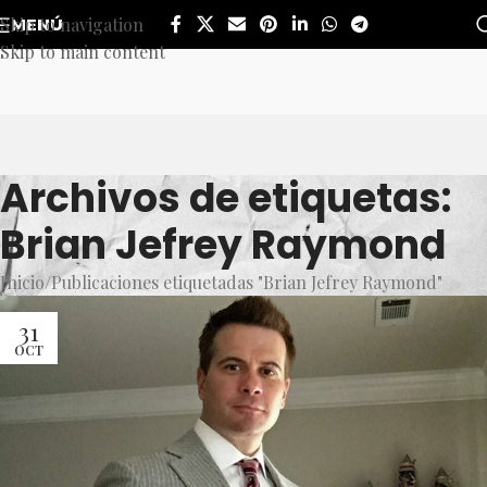
Skip to navigation
MENÚ
Skip to main content
Archivos de etiquetas:
Brian Jefrey Raymond
Inicio
Publicaciones etiquetadas "Brian Jefrey Raymond"
31
OCT