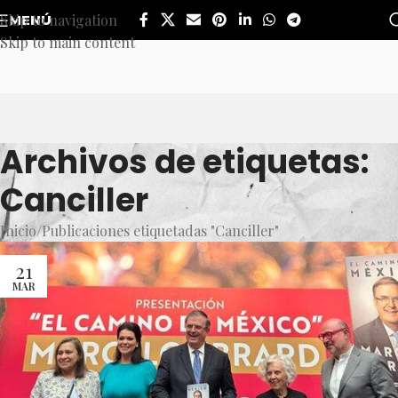
Skip to navigation
MENÚ
Skip to main content
Archivos de etiquetas:
Canciller
Inicio
Publicaciones etiquetadas "Canciller"
21
MAR