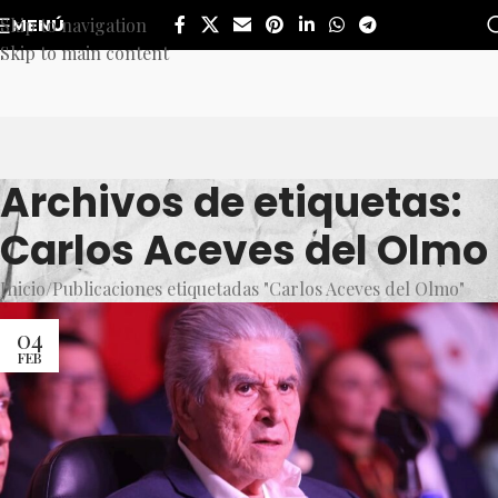
Skip to navigation
MENÚ
Skip to main content
Archivos de etiquetas:
Carlos Aceves del Olmo
Inicio
Publicaciones etiquetadas "Carlos Aceves del Olmo"
04
FEB