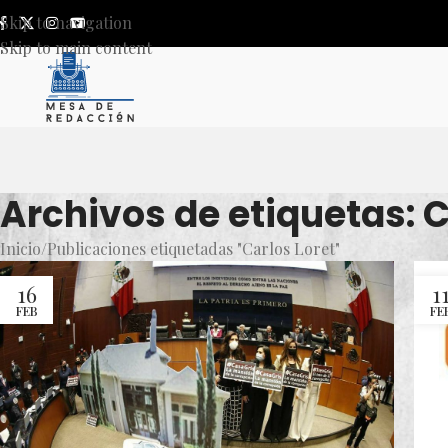
Skip to navigation
Skip to main content
Archivos de etiquetas: C
Inicio
Publicaciones etiquetadas "Carlos Loret"
16
1
FEB
FE