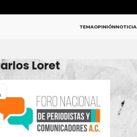
TEMA
OPINIÓN
NOTICIA
arlos Loret
1
B