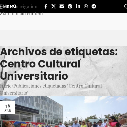
Skip to navigation
MENÚ
Skip to main content
Archivos de etiquetas:
Centro Cultural
Universitario
Inicio
Publicaciones etiquetadas "Centro Cultural
Universitario"
18
ABR