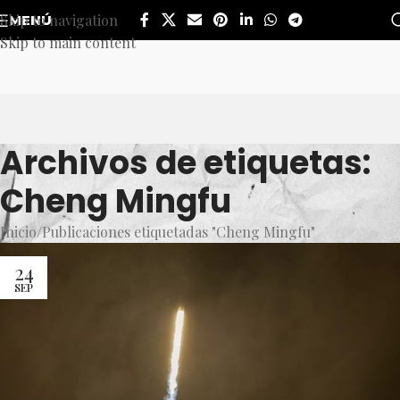
Skip to navigation
MENÚ
Skip to main content
Archivos de etiquetas:
Cheng Mingfu
Inicio
Publicaciones etiquetadas "Cheng Mingfu"
24
SEP