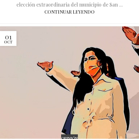
elección extraordinaria del municipio de San ...
CONTINUAR LEYENDO
01
OCT
OPINIÓN