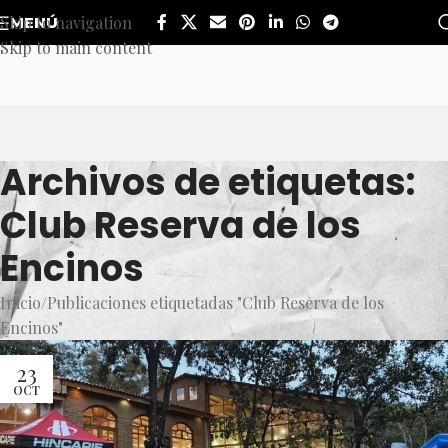
Skip to navigation
MENÚ
Skip to main content
Archivos de etiquetas:
Club Reserva de los
Encinos
Inicio
Publicaciones etiquetadas "Club Reserva de los
Encinos"
23
OCT