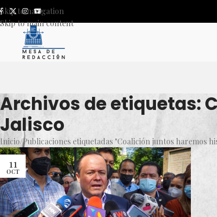
Skip to navigation
Skip to main content
Archivos de etiquetas: 
Jalisco
Inicio
Publicaciones etiquetadas "Coalición juntos haremos his
11
OCT