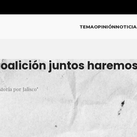
TEMA
OPINIÓN
NOTICIA
Coalición juntos haremos
toria por Jalisco"