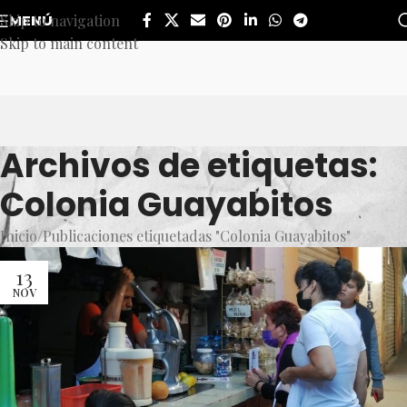
Skip to navigation
MENÚ
Skip to main content
Archivos de etiquetas:
Colonia Guayabitos
Inicio
Publicaciones etiquetadas "Colonia Guayabitos"
13
NOV