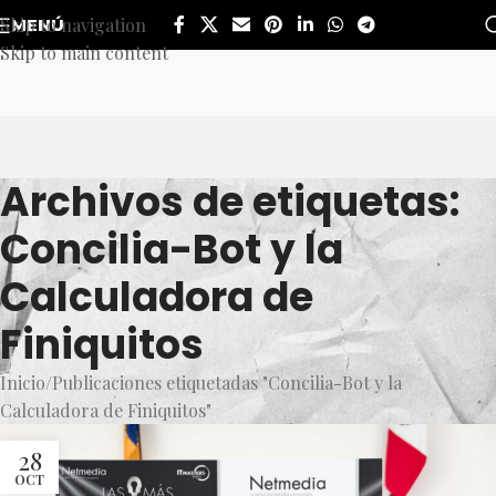
Skip to navigation
MENÚ
Skip to main content
Archivos de etiquetas:
Concilia-Bot y la
Calculadora de
Finiquitos
Inicio
Publicaciones etiquetadas "Concilia-Bot y la
Calculadora de Finiquitos"
28
OCT