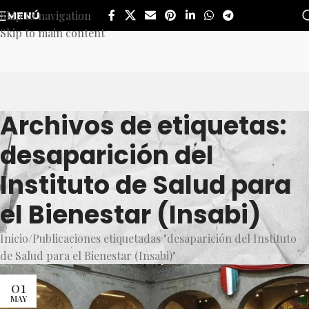
Skip to navigation
MENÚ
Skip to main content
Archivos de etiquetas:
desaparición del
Instituto de Salud para
el Bienestar (Insabi)
Inicio
Publicaciones etiquetadas "desaparición del Instituto
de Salud para el Bienestar (Insabi)"
01
MAY