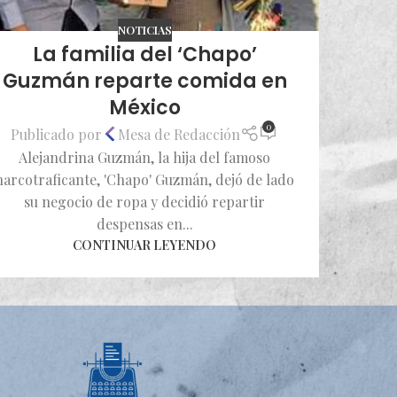
NOTICIAS
La familia del ‘Chapo’
Guzmán reparte comida en
México
0
Publicado por
Mesa de Redacción
Alejandrina Guzmán, la hija del famoso
narcotraficante, 'Chapo' Guzmán, dejó de lado
su negocio de ropa y decidió repartir
despensas en...
CONTINUAR LEYENDO