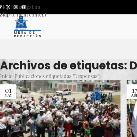
Skip to navigation
Skip to main content
Archivos de etiquetas:
Inicio
Publicaciones etiquetadas "Despensas"
01
1
MAY
AB