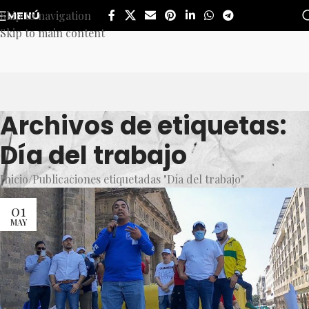
Skip to navigation
MENÚ
Skip to main content
Archivos de etiquetas:
Día del trabajo
Inicio
Publicaciones etiquetadas "Día del trabajo"
01
MAY