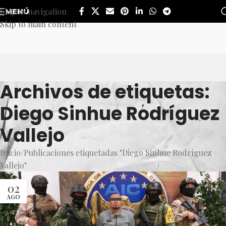
Skip to navigation
MENÚ
Skip to main content
Archivos de etiquetas:
Diego Sinhue Rodríguez
Vallejo
Inicio
Publicaciones etiquetadas "Diego Sinhue Rodríguez
Vallejo"
02
AGO