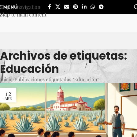
Skip to navigation
MENÚ
Skip to main content
Archivos de etiquetas:
Educación
Inicio
Publicaciones etiquetadas "Educación"
12
ABR