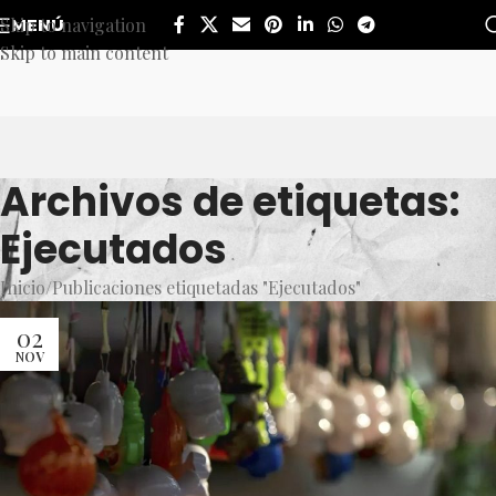
Skip to navigation
MENÚ
Skip to main content
Archivos de etiquetas:
Ejecutados
Inicio
Publicaciones etiquetadas "Ejecutados"
02
NOV