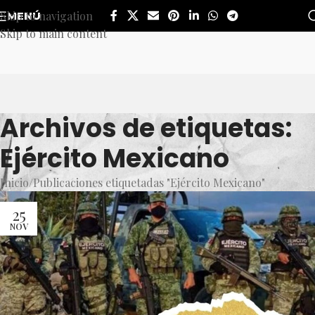
Skip to navigation
MENÚ
Skip to main content
Archivos de etiquetas:
Ejército Mexicano
Inicio
Publicaciones etiquetadas "Ejército Mexicano"
25
NOV