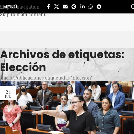
Skip to navigation
MENÚ
Skip to main content
Archivos de etiquetas:
Elección
Inicio
Publicaciones etiquetadas "Elección"
21
JUL