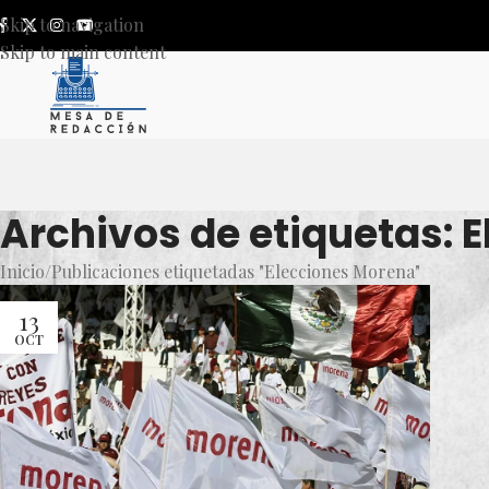
Skip to navigation
Skip to main content
Archivos de etiquetas: 
Inicio
Publicaciones etiquetadas "Elecciones Morena"
13
OCT