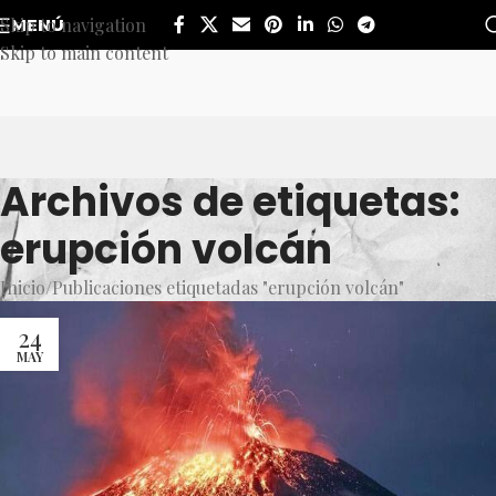
Skip to navigation
MENÚ
Skip to main content
Archivos de etiquetas:
erupción volcán
Inicio
Publicaciones etiquetadas "erupción volcán"
24
MAY