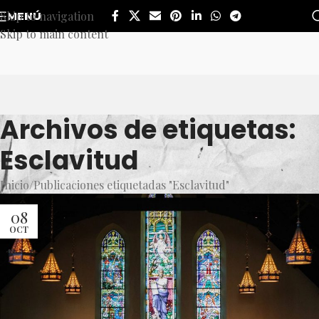
Skip to navigation
MENÚ
Skip to main content
Archivos de etiquetas:
Esclavitud
Inicio
Publicaciones etiquetadas "Esclavitud"
08
OCT