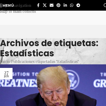
Skip to navigation
MENÚ
Skip to main content
Archivos de etiquetas:
Estadísticas
Inicio
Publicaciones etiquetadas "Estadísticas"
27
JUN