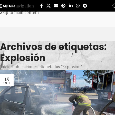
Skip to navigation
MENÚ
Skip to main content
Archivos de etiquetas:
Explosión
Inicio
Publicaciones etiquetadas "Explosión"
19
OCT