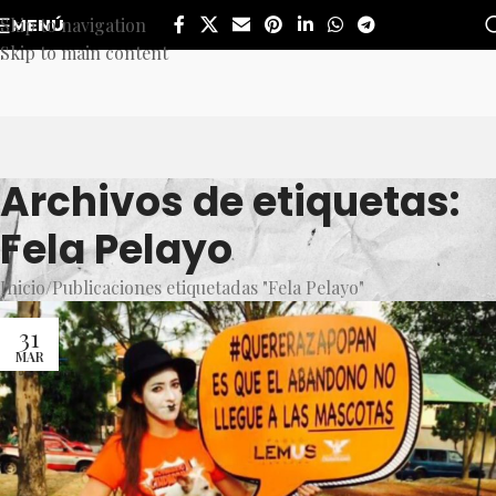
Skip to navigation
MENÚ
Skip to main content
Archivos de etiquetas:
Fela Pelayo
Inicio
Publicaciones etiquetadas "Fela Pelayo"
31
MAR