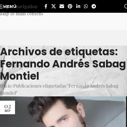
Skip to navigation
MENÚ
Skip to main content
Archivos de etiquetas:
Fernando Andrés Sabag
Montiel
Inicio
Publicaciones etiquetadas "Fernando Andrés Sabag
Montiel"
02
SEP