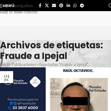
Skip to navigation
MENÚ
Skip to main content
Archivos de etiquetas:
Fraude a Ipejal
Inicio
Publicaciones etiquetadas "Fraude a Ipejal"
01
JUL