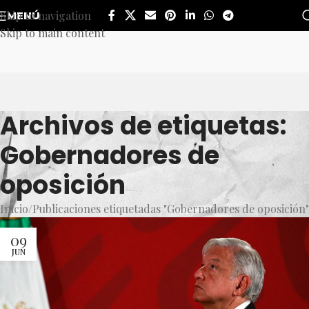
Skip to navigation
MENÚ
Skip to main content
Archivos de etiquetas:
Gobernadores de
oposición
Inicio
Publicaciones etiquetadas "Gobernadores de oposición"
09
JUN