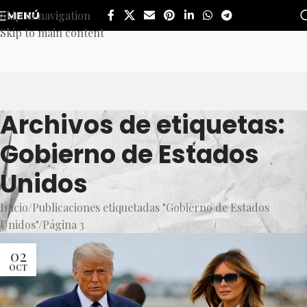
Skip to navigation
MENÚ
Skip to main content
Archivos de etiquetas:
Gobierno de Estados
Unidos
Inicio
Publicaciones etiquetadas "Gobierno de Estados
Unidos"
Página 3
02
OCT