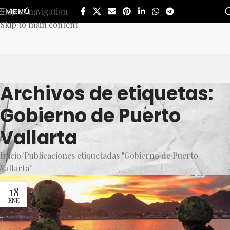
Skip to navigation
MENÚ
Skip to main content
Archivos de etiquetas:
Gobierno de Puerto
Vallarta
Inicio
Publicaciones etiquetadas "Gobierno de Puerto
Vallarta"
18
ENE