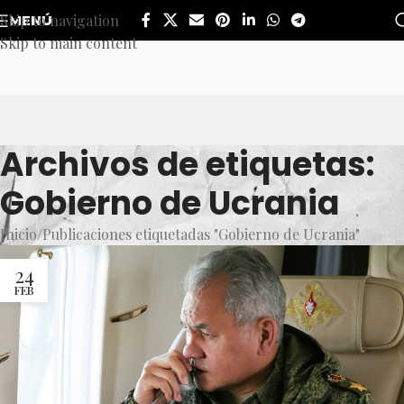
Skip to navigation
MENÚ
Skip to main content
Archivos de etiquetas:
Gobierno de Ucrania
Inicio
Publicaciones etiquetadas "Gobierno de Ucrania"
24
FEB