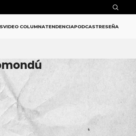
S
VIDEO COLUMNA
TENDENCIA
PODCAST
RESEÑA
Comondú