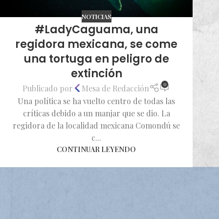
NOTICIAS
#LadyCaguama, una
regidora mexicana, se come
una tortuga en peligro de
extinción
0
Publicado por
Mesa de Redacción
Una política se ha vuelto centro de todas las
críticas debido a un manjar que se dio. La
regidora de la localidad mexicana Comondú se
c...
CONTINUAR LEYENDO