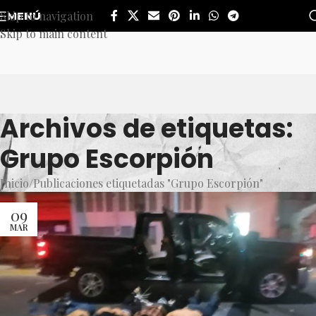
Skip to navigation
MENÚ
Skip to main content
Archivos de etiquetas:
Grupo Escorpión
Inicio
Publicaciones etiquetadas "Grupo Escorpión"
09
MAR